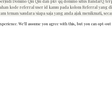
erjudi Domino Qiu Qiu dan pkv qq domino situs BandarQ ter
ahan kode referral user id kamu pada kolom Referral yang d
cam teman/saudara/siapa saja yang anda ajak menikmati, seca
un anda sebanyak 10% lalu 10% pula ditambah disaat uang ter
xperience. We'll assume you agree with this, but you can opt-out 
Next Post
The Realities Of Beginning A Web Based Dwelling Primarily Based Enterprise – Internet Marketing
The Secrets Behind The Many Successful Internet Dating Profiles, Relating to Zoosk