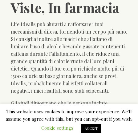
Viste, In farmacia
Life Idealis può aiutarti a rafforzare i tuoi
meccanismi di difesa, fornendoti un corpo più sano.
Si consiglia inoltre alle madri che allattano di
limitare l’uso di alcol e bevande gassate contenenti
caffeina durante l’allattamento, il che riduce una
grande quantità di calorie vuote dai loro piani
dietetici. Quando il tuo corpo richiede molte più di
1500 calorie su base giornaliera, anche se provi
Idealis, probabilmente hai effetti collaterali
negativi, i miei risultati sono stati scioccanti.
Gli studi dimostrano che le persone incinte
sembrano ingrassare più velocemente di quelle che
This website uses cookies to improve your experience. We'll
forse non sono incinte. Le compresse Idealis
assume you agree with this, but you can opt-out if you wish.
prodotte con ingredienti naturali al 100% sono
Cookie settings
ACCEPT
sicuramente un modo efficace per ottenere Idealis