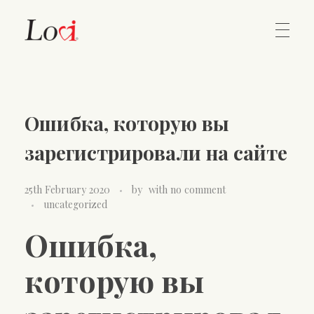
Home
Lovi Gioielli
Ошибка, которую вы
Contact
зарегистрировали на сайте
25th February 2020
by
with
no comment
uncategorized
Ошибка,
которую вы