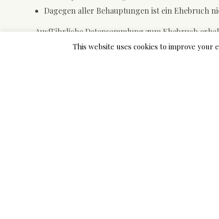
Dagegen aller Behauptungen ist ein Ehebruch nic
AusfГјhrliche Datensammlung zum Ehebruch erhalte
This website uses cookies to improve your e
NГ¤here Unterlagen zum Ehebruch:
Perish Begriffsbestimmung
InterpretationsrГ¤ume zu
Ended up being wurde denn
durchschautEffizienz
Von Ehebruch ist gesprochen, wenn ein Partner Bei