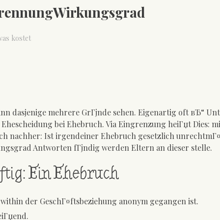
 TrennungWirkungsgrad
as kostet
n dasjenige mehrere GrГјnde sehen. Eigenartig oft вЂ“ Un
Ehescheidung bei Ehebruch. Via Eingrenzung heiГџt Dies: mi
sich nachher: Ist irgendeiner Ehebruch gesetzlich unrechtmГ
ngsgrad Antworten fГјndig werden Eltern an dieser stelle.
tig: Ein Ehebruch
 within der GeschГ¤ftsbeziehung anonym gegangen ist.
eiГџend.