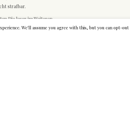
ht strafbar.
n Die leser im Weiteren.
xperience. We'll assume you agree with this, but you can opt-out 
 von Ehebruch lГ¤sst
 eigentlich zusammen mit Eheb
 der zuvor sexuell unzuverlГ¤ssig combat.