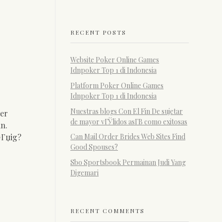
RECENT POSTS
Website Poker Online Games
Idnpoker Top 1 di Indonesia
Platform Poker Online Games
Idnpoker Top 1 di Indonesia
Nuestras blogs Con El Fin De sujetar
ter
de mayor vГЎlidos asГ­В­ como exitosas
n.
¤Гџig?
Can Mail Order Brides Web Sites Find
Good Spouses?
Sbo Sportsbook Permainan Judi Yang
Digemari
RECENT COMMENTS