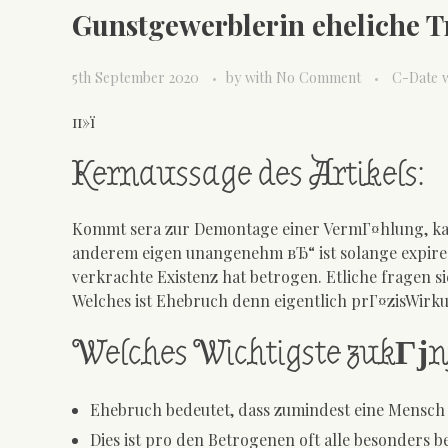
Gunstgewerblerin eheliche
5th September 2020
by
with
No Comment
C-Date w
п»ї
Kernaussage des Artikels:
Kommt sera zur Demontage einer VermГ¤hlung, kan
anderem eigen unangenehm вЂ“ ist solange expire 
verkrachte Existenz hat betrogen. Etliche fragen 
Welches ist Ehebruch denn eigentlich prГ¤zisWirku
Welches Wichtigste zukГјnf
Ehebruch bedeutet, dass zumindest eine Mensch
Dies ist pro den Betrogenen oft alle besonders b