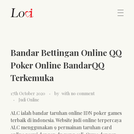
Home
Lovi Gioielli
Bandar Bettingan Online QQ
Contact
Poker Online BandarQQ
Terkemuka
17th October 2020
by
with
no comment
Judi Online
ALC ialah bandar taruhan online IDN poker games
terbaik di indonesia. Website judi online terpercaya
ALC menggunakan 9 permainan taruhan card